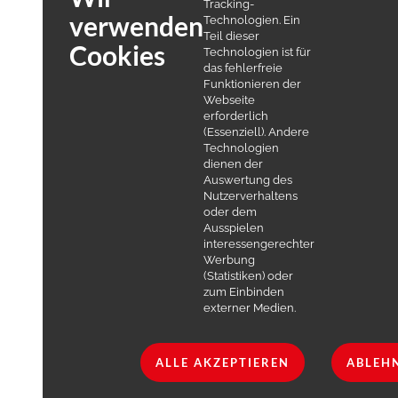
Tracking-
verwenden
Technologien. Ein
Teil dieser
Cookies
Technologien ist für
das fehlerfreie
Funktionieren der
Webseite
erforderlich
(Essenziell). Andere
Technologien
dienen der
Auswertung des
Nutzerverhaltens
oder dem
Ausspielen
interessengerechter
Werbung
(Statistiken) oder
zum Einbinden
externer Medien.
ALLE AKZEPTIEREN
ABLEH